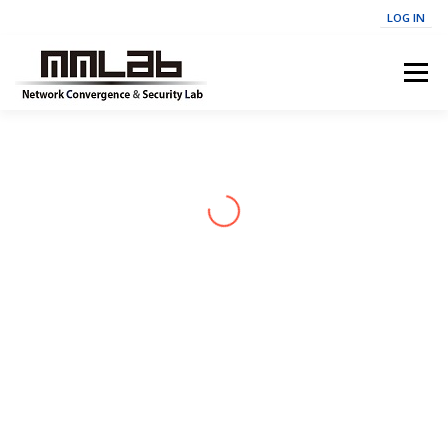
LOG IN
내
용
메뉴
으
로
바
로
ABOUT
MEMBERS
NEWS
PROJECTS
가
기
PUBLICATIONS
SEMINAR